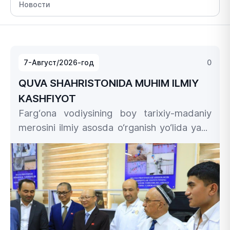
7-Август/2026-год
0
QUVA SHAHRISTONIDA MUHIM ILMIY
KASHFIYOT
Farg‘ona vodiysining boy tarixiy-madaniy
merosini ilmiy asosda o‘rganish yo‘lida yana
bir muhim natijaga erishildi.
Farg‘ona davlat
universiteti hamda Xitoy Xalq
Respublikasining Loyang shahar arxeologik
tadqiqotlar instituti olimlari tomonidan Quva
qadimiy shaharchasidagi Qubbo
shahristonida olib borilayotgan qo‘shma
arxeologik qazishmalar davomida tarix