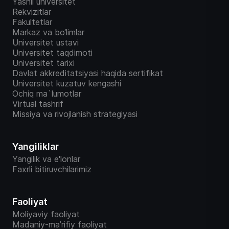
Yashil universitet
Rekvizitlar
Fakultetlar
Markaz va bo‘limlar
Universitet ustavi
Universitet taqdimoti
Universitet tarixi
Davlat akkreditatsiyasi haqida sertifikat
Universitet kuzatuv kengashi
Ochiq ma`lumotlar
Virtual tashrif
Missiya va rivojlanish strategiyasi
Yangiliklar
Yangilik va e'lonlar
Faxrli bitiruvchilarimiz
Faoliyat
Moliyaviy faoliyat
Madaniy-ma’rifiy faoliyat