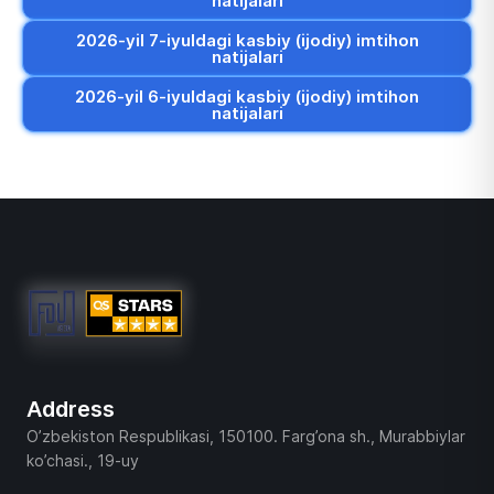
natijalari
2026-yil 7-iyuldagi kasbiy (ijodiy) imtihon
natijalari
2026-yil 6-iyuldagi kasbiy (ijodiy) imtihon
natijalari
Address
O’zbekiston Respublikasi, 150100. Farg’ona sh., Murabbiylar
ko’chasi., 19-uy