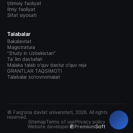
Ijtimoiy faoliyat
Ilmiy faoliyat
Sifat siyosati
Talabalar
Bakalavriat
Magistratura
“Study in Uzbekistan”
Ta`lim dasturlari
Malaka talab o'quv dastur o'quv reja
GRANTLAR TAQSIMOTI
Talabalar so'rovnomalari
© Farg‘ona davlat universiteti, 2026. All rights
reserved.
Sitemap
Terms of use
Privacy policy
Website developer:
Premium
Soft