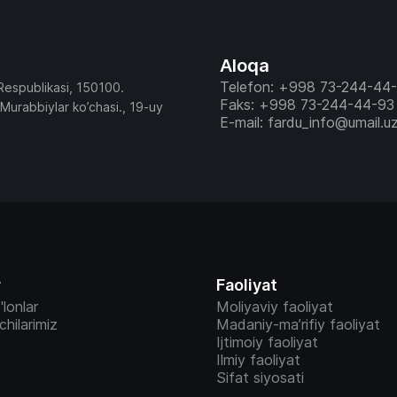
Aloqa
Telefon: +998 73-244-44
Respublikasi, 150100.
Faks: +998 73-244-44-93
 Murabbiylar ko’chasi., 19-uy
E-mail: fardu_info@umail.u
r
Faoliyat
'lonlar
Moliyaviy faoliyat
vchilarimiz
Madaniy-ma’rifiy faoliyat
Ijtimoiy faoliyat
Ilmiy faoliyat
Sifat siyosati