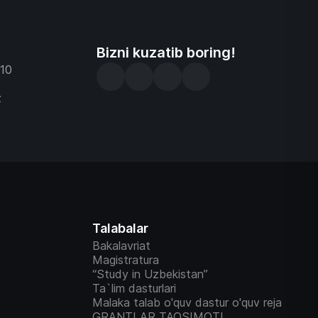
Bizni kuzatib boring!
-10
z
Talabalar
Bakalavriat
Magistratura
“Study in Uzbekistan”
Ta`lim dasturlari
Malaka talab o'quv dastur o'quv reja
GRANTLAR TAQSIMOTI