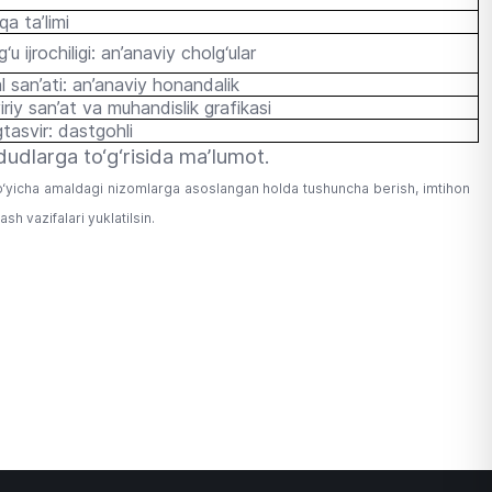
qa ta’limi
‘u ijrochiligi: an’anaviy cholg‘ular
l san’ati: an’anaviy honandalik
iriy san’at va muhandislik grafikasi
tasvir: dastgohli
dlarga to‘g‘risida maʼlumot.
i bo‘yicha amaldagi nizomlarga asoslangan holda tushuncha berish, imtihon
sh vazifalari yuklatilsin.