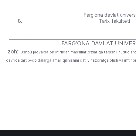
Farg‘ona davlat universi
8.
Tarix fakulteti
FARG‘ONA DAVLAT UNIVERSITET
Izoh:
Ushbu jadvalda biriktirilgan mas’ullar o‘zlariga tegishli hududl
davrida tartib-qoidalarga amal qilinishini qat’iy nazoratga olish va imtihon 