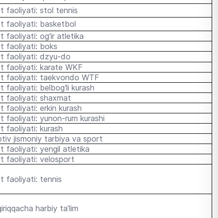
t faoliyati: stol tennis
t faoliyati: basketbol
 faoliyati: og‘ir atletika
t faoliyati: boks
t faoliyati: dzyu-do
t faoliyati: karate WKF
t faoliyati: taekvondo WTF
 faoliyati: belbog‘li kurash
 faoliyati: s
haxmat
t faoliyati: erkin kurash
t faoliyati: yunon-rum kurashi
t faoliyati: kurash
tiv jismoniy tarbiya va sport
t faoliyati: y
engil atletika
t faoliyati: velosport
t faoliyati: tennis
iriqqacha harbiy ta’lim