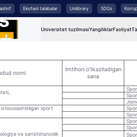
tashrif
Ekofaol talabalar
Unilibrary
SDGs
Korrup
Universitet tuzilmasi
Yangiliklar
Faoliyat
Ta
Imtihon o‘tkaziladigan
hudud nomi
sana
Spor
teti,
Spor
Jism
ixtisoslashtirilgan sport
Spor
Spor
Spor
Spor
ologiya va san’atshunoslik
Sport