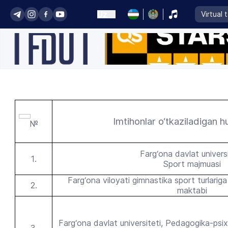
Uz
Virtual 
Imtihonlar o‘tkaziladigan 
№
Farg‘ona davlat universi
1
.
Sport majmuasi
Farg‘ona viloyati gimnastika sport turlariga 
2.
maktabi
Farg‘ona davlat universiteti, Pedagogika-psix