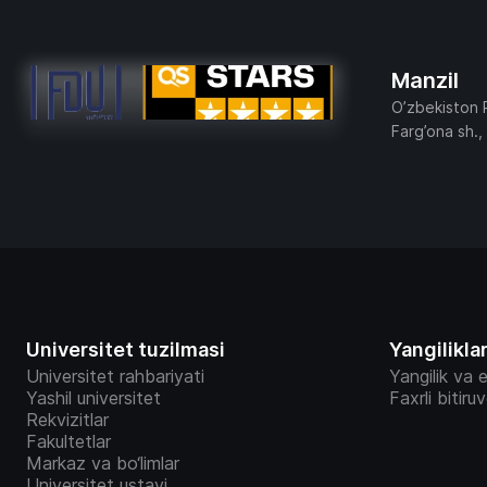
Manzil
O’zbekiston 
Farg’ona sh.,
Universitet tuzilmasi
Yangilikla
Universitet rahbariyati
Yangilik va e
Yashil universitet
Faxrli bitiru
Rekvizitlar
Fakultetlar
Markaz va bo‘limlar
Universitet ustavi