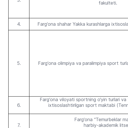
3.
fakulteti.
4.
Farg‘ona shahar Yakka kurashlarga ixtisosla
5.
Farg‘ona olimpiya va paralimpiya sport turl
Farg‘ona viloyati sportning o‘yin turlari va
6.
ixtisoslashtirilgan sport maktabi (Ten
Farg‘ona “Temurbeklar ma
7.
harbiy-akademik litse