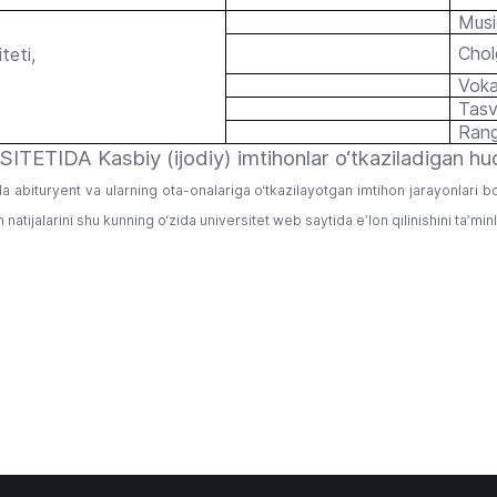
Musi
Cholg
teti,
Voka
Tasv
Rang
IDA Kasbiy (ijodiy) imtihonlar o‘tkaziladigan hudu
arda abituryent va ularning ota-onalariga o‘tkazilayotgan imtihon jarayonlar
natijalarini shu kunning o‘zida universitet web saytida e’lon qilinishini ta’minla