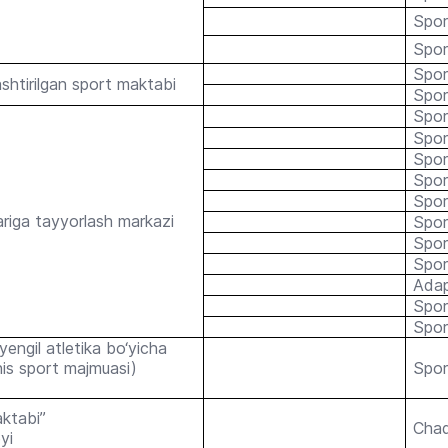
Spor
Spor
Sport
shtirilgan sport maktabi
Spor
Spor
Spor
Spor
Sport
Sport
ariga tayyorlash markazi
Spor
Spor
Spor
Adap
Spor
Spor
 yengil atletika bo‘yicha
nis sport majmuasi)
Spor
ktabi”
Chaq
yi