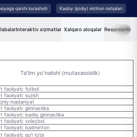
siyaga qarshi kurashish
Kasbiy (ijodiy) imtihon natijalari
labalar
Interaktiv xizmatlar
Xalqaro aloqalar
Resurslar
Xorij
Taʼlim yoʻnalishi (mutaxassislik
)
t faoliyati: futbol
t faoliyati: suzish
oniy madaniyat
t faoliyati: gimnastika
t faoliyati: badiiy
gimnastika
t faoliyati: v
oleybol
t faoliyati: badminton
 faoliyati: qo’l to’pi