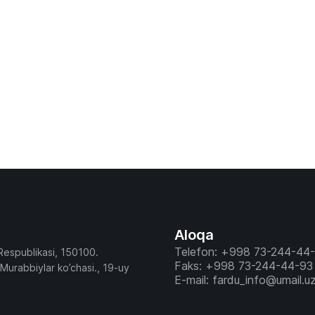
Aloqa
Telefon: +998 73-244-44
Respublikasi, 150100.
Faks: +998 73-244-44-93
 Murabbiylar ko’chasi., 19-uy
E-mail: fardu_info@umail.u