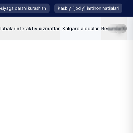
siyaga qarshi kurashish
Kasbiy (ijodiy) imtihon natijalari
labalar
Interaktiv xizmatlar
Xalqaro aloqalar
Resurslar
Xorij