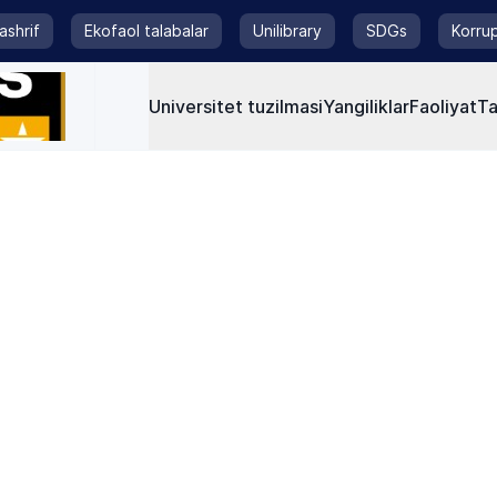
tashrif
Ekofaol talabalar
Unilibrary
SDGs
Korrup
Universitet tuzilmasi
Yangiliklar
Faoliyat
Ta