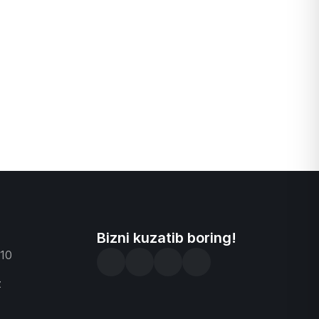
Bizni kuzatib boring!
-10
z