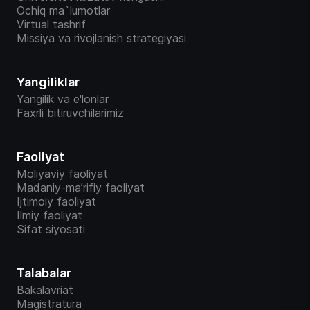
Ochiq ma`lumotlar
Virtual tashrif
Missiya va rivojlanish strategiyasi
Yangiliklar
Yangilik va e'lonlar
Faxrli bitiruvchilarimiz
Faoliyat
Moliyaviy faoliyat
Madaniy-ma’rifiy faoliyat
Ijtimoiy faoliyat
Ilmiy faoliyat
Sifat siyosati
Talabalar
Bakalavriat
Magistratura