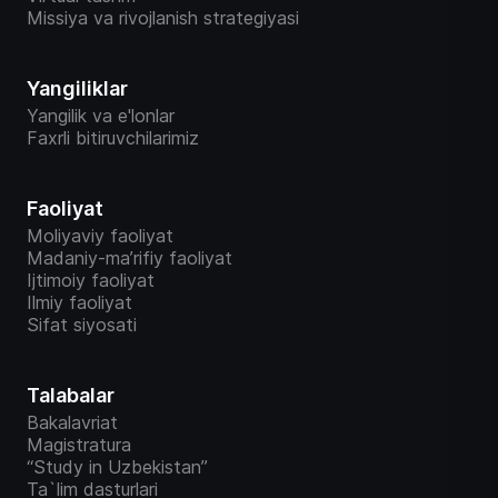
Missiya va rivojlanish strategiyasi
Yangiliklar
Yangilik va e'lonlar
Faxrli bitiruvchilarimiz
Faoliyat
Moliyaviy faoliyat
Madaniy-ma’rifiy faoliyat
Ijtimoiy faoliyat
Ilmiy faoliyat
Sifat siyosati
Talabalar
Bakalavriat
Magistratura
“Study in Uzbekistan”
Ta`lim dasturlari